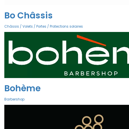
Bo Châssis
Châssis / Volets / Portes / Protections solaires
Bohème
Barbershop