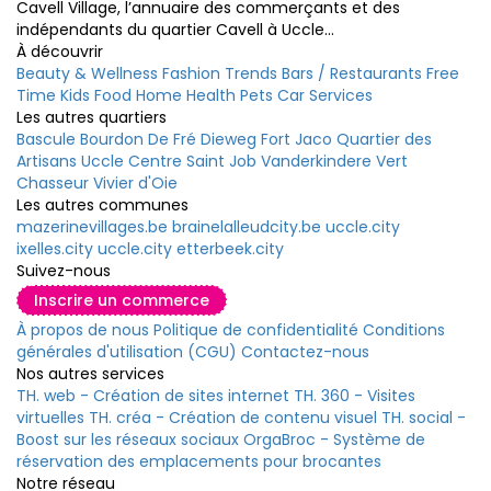
Cavell Village, l’annuaire des commerçants et des
indépendants du quartier Cavell à Uccle...
À découvrir
Beauty & Wellness
Fashion
Trends
Bars / Restaurants
Free
Time
Kids
Food
Home
Health
Pets
Car
Services
Les autres quartiers
Bascule
Bourdon
De Fré
Dieweg
Fort Jaco
Quartier des
Artisans
Uccle Centre
Saint Job
Vanderkindere
Vert
Chasseur
Vivier d'Oie
Les autres communes
mazerinevillages.be
brainelalleudcity.be
uccle.city
ixelles.city
uccle.city
etterbeek.city
Suivez-nous
Inscrire un commerce
À propos de nous
Politique de confidentialité
Conditions
générales d'utilisation (CGU)
Contactez-nous
Nos autres services
TH. web - Création de sites internet
TH. 360 - Visites
virtuelles
TH. créa - Création de contenu visuel
TH. social -
Boost sur les réseaux sociaux
OrgaBroc - Système de
réservation des emplacements pour brocantes
Notre réseau