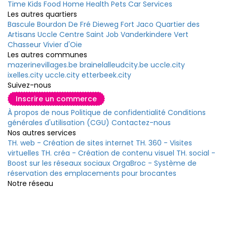
Time
Kids
Food
Home
Health
Pets
Car
Services
Les autres quartiers
Bascule
Bourdon
De Fré
Dieweg
Fort Jaco
Quartier des
Artisans
Uccle Centre
Saint Job
Vanderkindere
Vert
Chasseur
Vivier d'Oie
Les autres communes
mazerinevillages.be
brainelalleudcity.be
uccle.city
ixelles.city
uccle.city
etterbeek.city
Suivez-nous
Inscrire un commerce
À propos de nous
Politique de confidentialité
Conditions
générales d'utilisation (CGU)
Contactez-nous
Nos autres services
TH. web - Création de sites internet
TH. 360 - Visites
virtuelles
TH. créa - Création de contenu visuel
TH. social -
Boost sur les réseaux sociaux
OrgaBroc - Système de
réservation des emplacements pour brocantes
Notre réseau