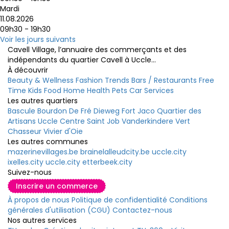
Mardi
11.08.2026
09h30 - 19h30
Voir les jours suivants
Cavell Village, l’annuaire des commerçants et des
indépendants du quartier Cavell à Uccle...
À découvrir
Beauty & Wellness
Fashion
Trends
Bars / Restaurants
Free
Time
Kids
Food
Home
Health
Pets
Car
Services
Les autres quartiers
Bascule
Bourdon
De Fré
Dieweg
Fort Jaco
Quartier des
Artisans
Uccle Centre
Saint Job
Vanderkindere
Vert
Chasseur
Vivier d'Oie
Les autres communes
mazerinevillages.be
brainelalleudcity.be
uccle.city
ixelles.city
uccle.city
etterbeek.city
Suivez-nous
Inscrire un commerce
À propos de nous
Politique de confidentialité
Conditions
générales d'utilisation (CGU)
Contactez-nous
Nos autres services