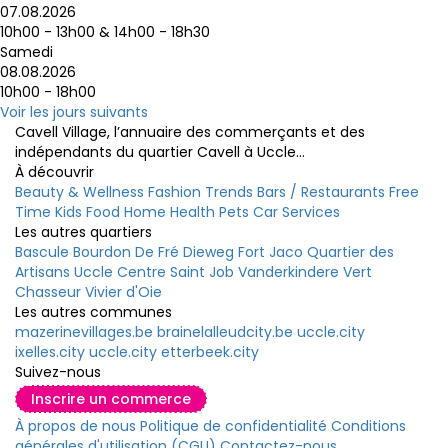
07.08.2026
10h00 - 13h00
&
14h00 - 18h30
Samedi
08.08.2026
10h00 - 18h00
Voir les jours suivants
Cavell Village, l’annuaire des commerçants et des
indépendants du quartier Cavell à Uccle...
À découvrir
Beauty & Wellness
Fashion
Trends
Bars / Restaurants
Free
Time
Kids
Food
Home
Health
Pets
Car
Services
Les autres quartiers
Bascule
Bourdon
De Fré
Dieweg
Fort Jaco
Quartier des
Artisans
Uccle Centre
Saint Job
Vanderkindere
Vert
Chasseur
Vivier d'Oie
Les autres communes
mazerinevillages.be
brainelalleudcity.be
uccle.city
ixelles.city
uccle.city
etterbeek.city
Suivez-nous
Inscrire un commerce
À propos de nous
Politique de confidentialité
Conditions
générales d'utilisation (CGU)
Contactez-nous