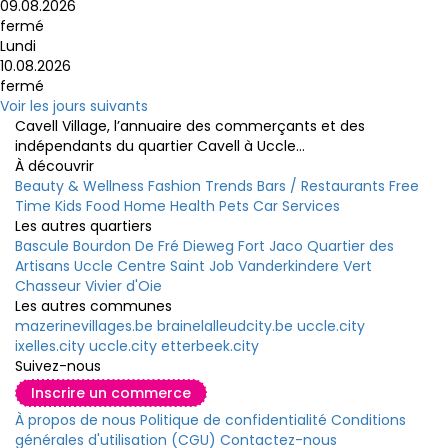
09.08.2026
fermé
Lundi
10.08.2026
fermé
Voir les jours suivants
Cavell Village, l’annuaire des commerçants et des
indépendants du quartier Cavell à Uccle...
À découvrir
Beauty & Wellness
Fashion
Trends
Bars / Restaurants
Free
Time
Kids
Food
Home
Health
Pets
Car
Services
Les autres quartiers
Bascule
Bourdon
De Fré
Dieweg
Fort Jaco
Quartier des
Artisans
Uccle Centre
Saint Job
Vanderkindere
Vert
Chasseur
Vivier d'Oie
Les autres communes
mazerinevillages.be
brainelalleudcity.be
uccle.city
ixelles.city
uccle.city
etterbeek.city
Suivez-nous
Inscrire un commerce
À propos de nous
Politique de confidentialité
Conditions
générales d'utilisation (CGU)
Contactez-nous