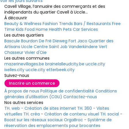
Voir les jours suivants
Cavell Village, l’annuaire des commerçants et des
indépendants du quartier Cavell à Uccle...
À découvrir
Beauty & Wellness
Fashion
Trends
Bars / Restaurants
Free
Time
Kids
Food
Home
Health
Pets
Car
Services
Les autres quartiers
Bascule
Bourdon
De Fré
Dieweg
Fort Jaco
Quartier des
Artisans
Uccle Centre
Saint Job
Vanderkindere
Vert
Chasseur
Vivier d'Oie
Les autres communes
mazerinevillages.be
brainelalleudcity.be
uccle.city
ixelles.city
uccle.city
etterbeek.city
Suivez-nous
Inscrire un commerce
À propos de nous
Politique de confidentialité
Conditions
générales d'utilisation (CGU)
Contactez-nous
Nos autres services
TH. web - Création de sites internet
TH. 360 - Visites
virtuelles
TH. créa - Création de contenu visuel
TH. social -
Boost sur les réseaux sociaux
OrgaBroc - Système de
réservation des emplacements pour brocantes