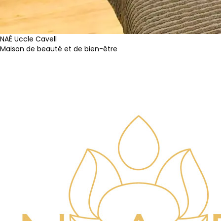
NAÉ Uccle Cavell
Maison de beauté et de bien-être
Site internet
Réservation
Page Facebook
Instagram
TikTok
Youtube
2ème centre à Uccle (Fort Jaco)