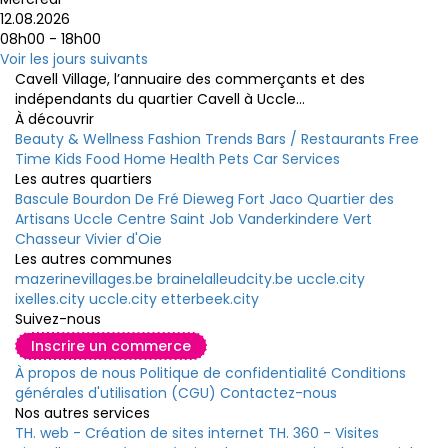
12.08.2026
08h00 - 18h00
Voir les jours suivants
Cavell Village, l’annuaire des commerçants et des
indépendants du quartier Cavell à Uccle...
À découvrir
Beauty & Wellness
Fashion
Trends
Bars / Restaurants
Free
Time
Kids
Food
Home
Health
Pets
Car
Services
Les autres quartiers
Bascule
Bourdon
De Fré
Dieweg
Fort Jaco
Quartier des
Artisans
Uccle Centre
Saint Job
Vanderkindere
Vert
Chasseur
Vivier d'Oie
Les autres communes
mazerinevillages.be
brainelalleudcity.be
uccle.city
ixelles.city
uccle.city
etterbeek.city
Suivez-nous
Inscrire un commerce
À propos de nous
Politique de confidentialité
Conditions
générales d'utilisation (CGU)
Contactez-nous
Nos autres services
TH. web - Création de sites internet
TH. 360 - Visites