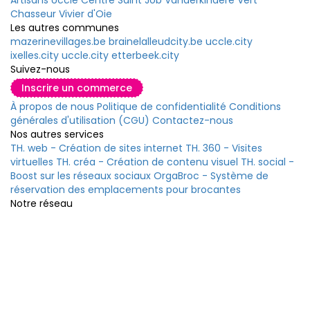
Artisans
Uccle Centre
Saint Job
Vanderkindere
Vert
Chasseur
Vivier d'Oie
Les autres communes
mazerinevillages.be
brainelalleudcity.be
uccle.city
ixelles.city
uccle.city
etterbeek.city
Suivez-nous
Inscrire un commerce
À propos de nous
Politique de confidentialité
Conditions
générales d'utilisation (CGU)
Contactez-nous
Nos autres services
TH. web - Création de sites internet
TH. 360 - Visites
virtuelles
TH. créa - Création de contenu visuel
TH. social -
Boost sur les réseaux sociaux
OrgaBroc - Système de
réservation des emplacements pour brocantes
Notre réseau