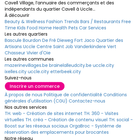
Cavell Village, l’annuaire des commerçants et des
indépendants du quartier Cavell à Uccle...
À découvrir
Beauty & Wellness
Fashion
Trends
Bars / Restaurants
Free
Time
Kids
Food
Home
Health
Pets
Car
Services
Les autres quartiers
Bascule
Bourdon
De Fré
Dieweg
Fort Jaco
Quartier des
Artisans
Uccle Centre
Saint Job
Vanderkindere
Vert
Chasseur
Vivier d'Oie
Les autres communes
mazerinevillages.be
brainelalleudcity.be
uccle.city
ixelles.city
uccle.city
etterbeek.city
Suivez-nous
Inscrire un commerce
À propos de nous
Politique de confidentialité
Conditions
générales d'utilisation (CGU)
Contactez-nous
Nos autres services
TH. web - Création de sites internet
TH. 360 - Visites
virtuelles
TH. créa - Création de contenu visuel
TH. social -
Boost sur les réseaux sociaux
OrgaBroc - Système de
réservation des emplacements pour brocantes
Notre réseau