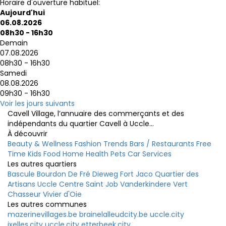
Horaire d'ouverture habituel:
Aujourd'hui
06.08.2026
08h30 - 16h30
Demain
07.08.2026
08h30 - 16h30
Samedi
08.08.2026
09h30 - 16h30
Voir les jours suivants
Cavell Village, l’annuaire des commerçants et des
indépendants du quartier Cavell à Uccle...
À découvrir
Beauty & Wellness
Fashion
Trends
Bars / Restaurants
Free
Time
Kids
Food
Home
Health
Pets
Car
Services
Les autres quartiers
Bascule
Bourdon
De Fré
Dieweg
Fort Jaco
Quartier des
Artisans
Uccle Centre
Saint Job
Vanderkindere
Vert
Chasseur
Vivier d'Oie
Les autres communes
mazerinevillages.be
brainelalleudcity.be
uccle.city
ixelles.city
uccle.city
etterbeek.city